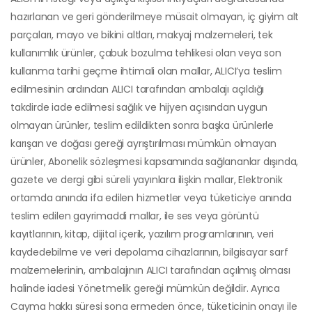
hazırlanan ve geri gönderilmeye müsait olmayan, iç giyim alt
parçaları, mayo ve bikini altları, makyaj malzemeleri, tek
kullanımlık ürünler, çabuk bozulma tehlikesi olan veya son
kullanma tarihi geçme ihtimali olan mallar, ALICI’ya teslim
edilmesinin ardından ALICI tarafından ambalajı açıldığı
takdirde iade edilmesi sağlık ve hijyen açısından uygun
olmayan ürünler, teslim edildikten sonra başka ürünlerle
karışan ve doğası gereği ayrıştırılması mümkün olmayan
ürünler, Abonelik sözleşmesi kapsamında sağlananlar dışında,
gazete ve dergi gibi süreli yayınlara ilişkin mallar, Elektronik
ortamda anında ifa edilen hizmetler veya tüketiciye anında
teslim edilen gayrimaddi mallar, ile ses veya görüntü
kayıtlarının, kitap, dijital içerik, yazılım programlarının, veri
kaydedebilme ve veri depolama cihazlarının, bilgisayar sarf
malzemelerinin, ambalajının ALICI tarafından açılmış olması
halinde iadesi Yönetmelik gereği mümkün değildir. Ayrıca
Cayma hakkı süresi sona ermeden önce, tüketicinin onayı ile