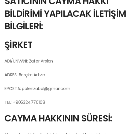
SATICININ CAYMA HAKKI
BİLDİRİMİ YAPILACAK İLETİŞİM
BİLGİLERİ:
ŞİRKET
ADI/UNVANI: Zafer Arslan
ADRES: Borçka Artvin
EPOSTA:
polenzabal@gmail.com
TEL: +905324770108
CAYMA HAKKININ SÜRESİ: