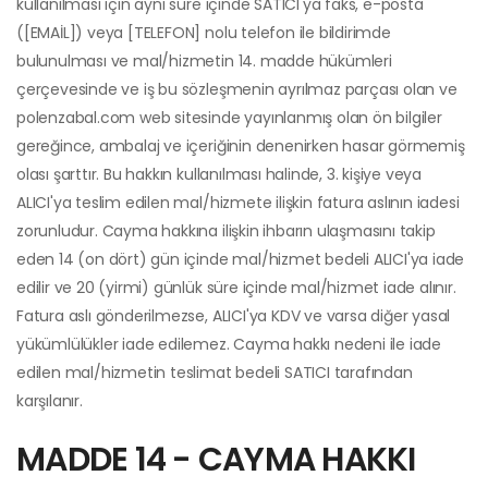
kullanılması için aynı süre içinde SATICI'ya faks, e-posta
([EMAİL]) veya [TELEFON] nolu telefon ile bildirimde
bulunulması ve mal/hizmetin 14. madde hükümleri
çerçevesinde ve iş bu sözleşmenin ayrılmaz parçası olan ve
polenzabal.com web sitesinde yayınlanmış olan ön bilgiler
gereğince, ambalaj ve içeriğinin denenirken hasar görmemiş
olası şarttır. Bu hakkın kullanılması halinde, 3. kişiye veya
ALICI'ya teslim edilen mal/hizmete ilişkin fatura aslının iadesi
zorunludur. Cayma hakkına ilişkin ihbarın ulaşmasını takip
eden 14 (on dört) gün içinde mal/hizmet bedeli ALICI'ya iade
edilir ve 20 (yirmi) günlük süre içinde mal/hizmet iade alınır.
Fatura aslı gönderilmezse, ALICI'ya KDV ve varsa diğer yasal
yükümlülükler iade edilemez. Cayma hakkı nedeni ile iade
edilen mal/hizmetin teslimat bedeli SATICI tarafından
karşılanır.
MADDE 14 - CAYMA HAKKI