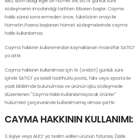
Alıcı, satın aldığı eğer bir hizmet ise, bu 14 günlük süre
sözleşmenin imzalandığı tarihten itibaren başlar. Cayma
hakkı süresi sona ermeden önce, tüketicinin onayı ile
hizmetin ifasına başlanan hizmet sözleşmelerinde cayma
hakkı kullanılamaz.
Cayma hakkının kullanımından kaynaklanan masraflar SATICI’
ya aittir.
Cayma hakkının kullanılması için 14 (ondört) günlük süre
içinde SATICI' ya iadeli taahhütlü posta, faks veya eposta ile
yazılı bildirimde bulunulması ve ürünün işbu sözleşmede
düzenlenen "Cayma Hakkı Kullanılamayacak Ürünler"
hükümleri çerçevesinde kullanılmamış olması şarttır.
CAYMA HAKKININ KULLANIMI:
3. kişiye veya ALICI’ ya teslim edilen ürünün faturası, (İade