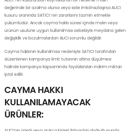
ALICI’ nın kusurundan kaynaklanan bir nedenle malın
değerinde bir azalma olursa veya iade imkânsızlaşırsa ALICI
kusuru oranında SATICI’ nın zararlarını tazmin etmekle
yükümlüdür. Ancak cayma hakkı süresi içinde malın veya
ürünün usulüne uygun kullanılması sebebiyle meydana gelen
değişiklik ve bozulmalardan ALICI sorumlu değildir.
Cayma hakkının kullanılması nedeniyle SATICI tarafından
düzenlenen kampanya limit tutarının altına düşülmesi
halinde kampanya kapsamında faydalanılan indirim miktarı
iptal edilir.
CAYMA HAKKI
KULLANILAMAYACAK
ÜRÜNLER:
ALICI’nın isteği veya açıkça kişisel ihtiyaçları doğrultusunda