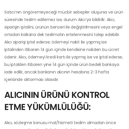
Satıcı’nın öngöremeyeceği mücbir sebepler oluşursa ve ürün
süresinde teslim edilemez ise, durum Alıcı’ya bildirilir. Alıcı,
siparişin iptalini, ürünün benzeri ile değiştirilmesini veya engel
ortadan kalkana dek teslimatın ertelenmesini talep edebilir.
Alıcı siparişi iptal ederse; ödemeyi nakit ile yapmış ise
iptalinden itibaren 14 gün içinde kendisine nakden bu ücret
ödenir. Alıcı, ödemeyi kredi kartı ile yapmış ise ve iptal ederse,
bu iptalden itibaren yine 14 gün içinde ürün bedeli bankaya
iade edilir, ancak bankanın alıcının hesabına 2-3 hafta
içerisinde aktarması olasıdır.
ALICININ ÜRÜNÜ KONTROL
ETME YÜKÜMLÜLÜĞÜ:
Alıcı, sözleşme konusu mal/hizmeti teslim almadan önce