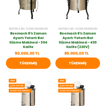
MOTORLU BAL SÜZME MAKINELERI
MOTORLU BAL SÜZME MAKINELERI
Beemach 6'lı Zaman
Beemach 6'lı Zaman
Ayarlı Yatarlı Bal
Ayarlı Yatarlı Bal
Süzme Makinesi - 304
Süzme Makinesi - 430
Kalite
Kalite (220V)
90.000,00 TL
85.000,00 TL
TÜKENMIŞ
TÜKENMIŞ
YENİ
YENİ
ÇOK SATAN
ÇOK SATAN
ÜCRETSİZ KARGO
ÜCRETSİZ KARGO