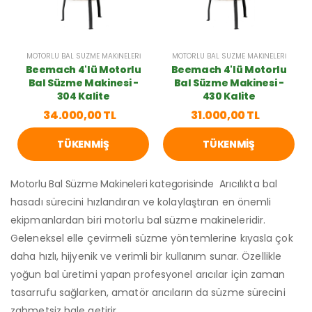
MOTORLU BAL SÜZME MAKINELERI
MOTORLU BAL SÜZME MAKINELERI
Beemach 4'lü Motorlu
Beemach 4'lü Motorlu
Bal Süzme Makinesi -
Bal Süzme Makinesi -
304 Kalite
430 Kalite
34.000,00 TL
31.000,00 TL
TÜKENMIŞ
TÜKENMIŞ
Motorlu Bal Süzme Makineleri kategorisinde
Arıcılıkta bal
hasadı sürecini hızlandıran ve kolaylaştıran en önemli
ekipmanlardan biri
motorlu bal süzme makineleri
dir.
Geleneksel elle çevirmeli süzme yöntemlerine kıyasla çok
daha hızlı, hijyenik ve verimli bir kullanım sunar. Özellikle
yoğun bal üretimi yapan profesyonel arıcılar için zaman
tasarrufu sağlarken, amatör arıcıların da süzme sürecini
zahmetsiz hale getirir.