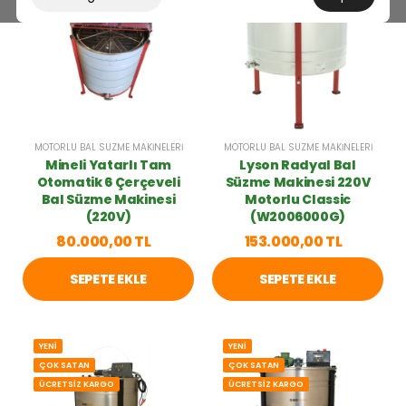
ÜCRETSİZ KARGO
MOTORLU BAL SÜZME MAKINELERI
MOTORLU BAL SÜZME MAKINELERI
Mineli Yatarlı Tam
Lyson Radyal Bal
Otomatik 6 Çerçeveli
Süzme Makinesi 220V
Bal Süzme Makinesi
Motorlu Classic
(220V)
(W2006000G)
80.000,00 TL
153.000,00 TL
SEPETE EKLE
SEPETE EKLE
YENİ
YENİ
ÇOK SATAN
ÇOK SATAN
ÜCRETSİZ KARGO
ÜCRETSİZ KARGO