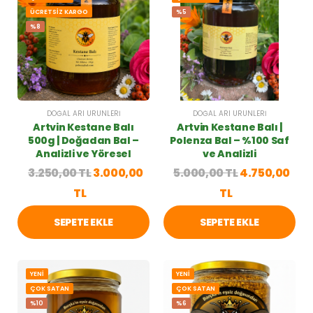
ÜCRETSİZ KARGO
%5
%8
DOĞAL ARI ÜRÜNLERI
DOĞAL ARI ÜRÜNLERI
Artvin Kestane Balı
Artvin Kestane Balı |
500g | Doğadan Bal –
Polenza Bal – %100 Saf
Analizli ve Yöresel
ve Analizli
3.250,00 TL
3.000,00
5.000,00 TL
4.750,00
TL
TL
SEPETE EKLE
SEPETE EKLE
YENİ
YENİ
ÇOK SATAN
ÇOK SATAN
%10
%6