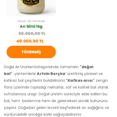
DOĞAL ARI ÜRÜNLERI
Arı Sütü 1kg
50.000,00 TL
49.000,00 TL
TÜKENMIŞ
Doğal Arı Ürünleri kategorisinde, tamamen
"doğal
bal"
yöntemlerle
Artvin Borçka
’
üretilmiş yöresel ve
katkısız bal çeşitlerini bulabilirsiniz.
"Kafkas arısı"
zengin
flora üzerinde topladığı nektarlar, saf ve kaliteli bal olarak
sofralarınıza ulaşır. Doğal üretim süreciyle elde edilen bu
bal, hem beslenme hem de geleneksel arıcılık kültürünü
yaşatır. Doğadan gelen lezzeti keşfederek arı sağlığına ve
sürdürülebilir arıcılığa katkı sağlayabilirsiniz.