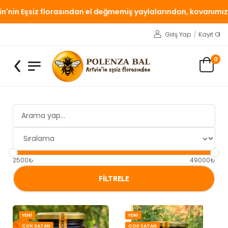
nin Eşsiz florasından el değmemiş yaylalarından, kovanımızda
Giriş Yap
/
Kayıt Ol
0
2500₺
49000₺
FILTRELE
YENİ
YENİ
ÇOK SATAN
ÇOK SATAN