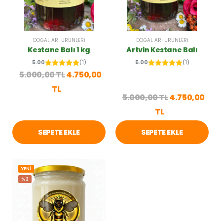
DOĞAL ARI ÜRÜNLERI
DOĞAL ARI ÜRÜNLERI
Kestane Balı 1 kg
Artvin Kestane Balı
5.00
(1)
5.00
(1)
5.000,00 TL
4.750,00
TL
5.000,00 TL
4.750,00
TL
SEPETE EKLE
SEPETE EKLE
YENİ
%2