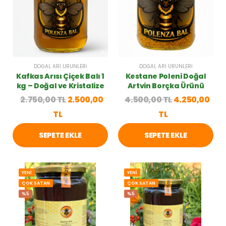
DOĞAL ARI ÜRÜNLERI
DOĞAL ARI ÜRÜNLERI
Kafkas Arısı Çiçek Balı 1
Kestane Poleni Doğal
kg – Doğal ve Kristalize
Artvin Borçka Ürünü
2.750,00 TL
2.500,00
4.500,00 TL
4.250,00
TL
TL
SEPETE EKLE
SEPETE EKLE
YENİ
YENİ
ÇOK SATAN
ÇOK SATAN
%5
%5