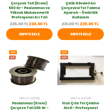
Çerçeve Teli (Krom)
Çelik Gövdeli Arı
500 Gr - Paslanmaz ve
Çerçevesi Tel Takma
Yüksek Mukavemetli
Aparatı - Ömürlük
Profesyonel Arı Teli
Kullanım
225,00 TL
220,00 TL
231,00 TL
229,00 TL
SEPETE EKLE
SEPETE EKLE
YENİ
YENİ
%3
%10
ARICI EL ALETLERI
ARICI EL ALETLERI
Paslanmaz (Krom)
Hızlı Çıta Tel Çekme
Çerçeve Teli 200 Gr -
Aleti - Profesyonel