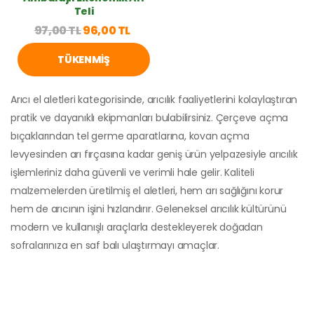
Teli
97,00 TL
96,00 TL
TÜKENMIŞ
Arıcı el aletleri kategorisinde, arıcılık faaliyetlerini kolaylaştıran
pratik ve dayanıklı ekipmanları bulabilirsiniz. Çerçeve açma
bıçaklarından tel germe aparatlarına, kovan açma
levyesinden arı fırçasına kadar geniş ürün yelpazesiyle arıcılık
işlemleriniz daha güvenli ve verimli hale gelir. Kaliteli
malzemelerden üretilmiş el aletleri, hem arı sağlığını korur
hem de arıcının işini hızlandırır. Geleneksel arıcılık kültürünü
modern ve kullanışlı araçlarla destekleyerek doğadan
sofralarınıza en saf balı ulaştırmayı amaçlar.