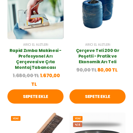
ARICI EL ALETLERI
ARICI EL ALETLERI
Rapid Zımba Makinesi -
Çerçeve Teli 200 Gr
Profesyonel Arı
Poşetli - Pratik ve
Çerçevesi ve Çıta
Ekonomik Arı Teli
Montaj Tabancası
90,00 TL
80,00 TL
1.680,00 TL
1.670,00
TL
SEPETE EKLE
SEPETE EKLE
YENİ
YENİ
%14