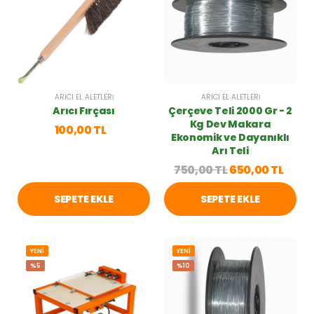
ARICI EL ALETLERI
ARICI EL ALETLERI
Arıcı Fırçası
Çerçeve Teli 2000 Gr - 2
Kg Dev Makara
100,00 TL
Ekonomik ve Dayanıklı
Arı Teli
750,00 TL
650,00 TL
SEPETE EKLE
SEPETE EKLE
YENİ
YENİ
%5
%10