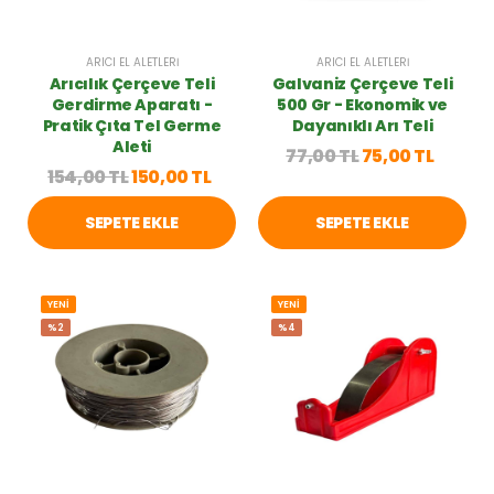
ARICI EL ALETLERI
ARICI EL ALETLERI
Arıcılık Çerçeve Teli
Galvaniz Çerçeve Teli
Gerdirme Aparatı -
500 Gr - Ekonomik ve
Pratik Çıta Tel Germe
Dayanıklı Arı Teli
Aleti
77,00 TL
75,00 TL
154,00 TL
150,00 TL
SEPETE EKLE
SEPETE EKLE
YENİ
YENİ
%2
%4