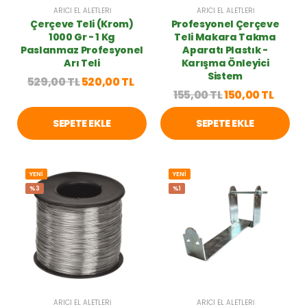
ARICI EL ALETLERI
ARICI EL ALETLERI
Çerçeve Teli (Krom)
Profesyonel Çerçeve
1000 Gr - 1 Kg
Teli Makara Takma
Paslanmaz Profesyonel
Aparatı Plastık -
Arı Teli
Karışma Önleyici
Sistem
529,00 TL
520,00 TL
155,00 TL
150,00 TL
SEPETE EKLE
SEPETE EKLE
YENİ
YENİ
%3
%1
ARICI EL ALETLERI
ARICI EL ALETLERI