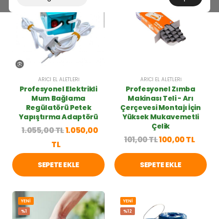
ARICI EL ALETLERI
ARICI EL ALETLERI
Profesyonel Elektrikli
Profesyonel Zımba
Mum Bağlama
Makinası Teli - Arı
Regülatörü Petek
Çerçevesi Montajı İçin
Yapıştırma Adaptörü
Yüksek Mukavemetli
Çelik
1.055,00 TL
1.050,00
101,00 TL
100,00 TL
TL
SEPETE EKLE
SEPETE EKLE
YENİ
YENİ
%1
%12