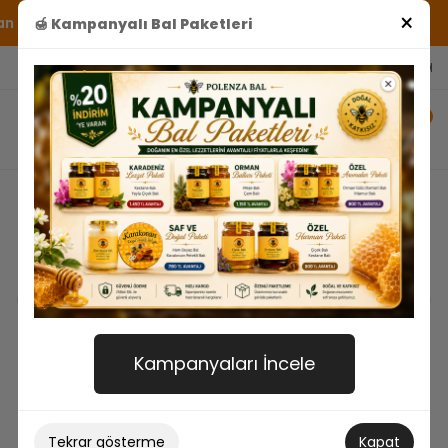
×
ğrudan sofranıza gerçek ve katkısız bal gönderiyoruz.
🍯 Kampanyalı Bal Paketleri
Giriş Yap
/
Kayıt Ol
0
75₺
12890₺
FILTRELE
Kampanyaları İncele
YENİ
YENİ
Tekrar gösterme
Kapat
%1
%1