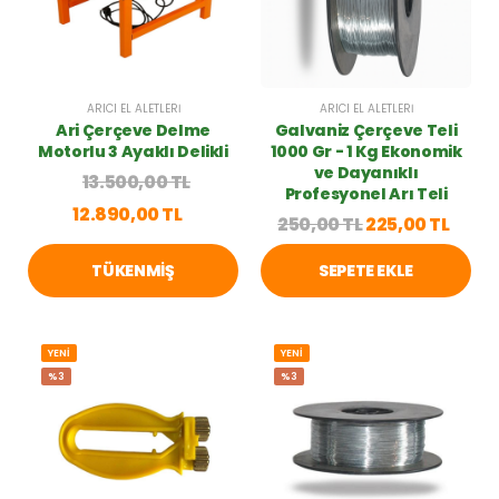
ARICI EL ALETLERI
ARICI EL ALETLERI
Ari Çerçeve Delme
Galvaniz Çerçeve Teli
Motorlu 3 Ayaklı Delikli
1000 Gr - 1 Kg Ekonomik
ve Dayanıklı
13.500,00 TL
Profesyonel Arı Teli
12.890,00 TL
250,00 TL
225,00 TL
TÜKENMIŞ
SEPETE EKLE
YENİ
YENİ
%3
%3