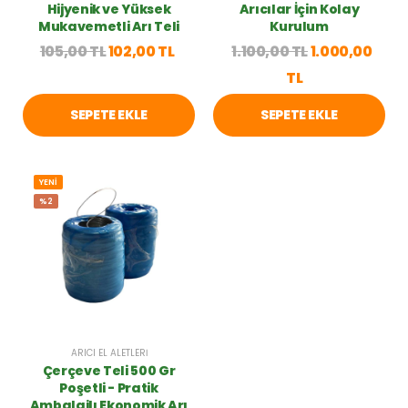
Hijyenik ve Yüksek
Arıcılar İçin Kolay
Mukavemetli Arı Teli
Kurulum
105,00 TL
102,00 TL
1.100,00 TL
1.000,00
TL
SEPETE EKLE
SEPETE EKLE
YENİ
%2
ARICI EL ALETLERI
Çerçeve Teli 500 Gr
Poşetli - Pratik
Ambalajlı Ekonomik Arı