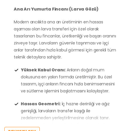
Ana Arı Yumurta Fincanı (Larva Gözü)
Modern arıcılıkta ana arı üretiminin en hassas
aşaması olan larva transferi için özel olarak
tasarlanan bu fincanlar, üretkenliği ve başarı oranını
zirveye taşır. Larvaların güvenle taşınması ve işçi
arılar tarafından hızla kabul görmesi için gerekli tüm
teknik detaylara sahiptir.
Yüksek Kabul Oranı:
Arıların doğal mum
dokusuna en yakın formda üretilmiştir. Bu özel
tasarım, işçi arıların fincanı hızla benimsemesini
ve sütleme işlemini başlatmasını kolaylaştırır.
Hassas Geometri:
İç hazne derinliği ve ağız
genişliği, larvaların transfer kaşığı ile
zedelenmeden yerleştirilmesine olanak tanır.
Larvanın gelişimi için ideal mikro alanı oluşturur.