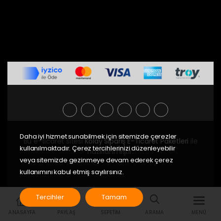
Daha iyi hizmet sunabilmek için sitemizde çerezler
Bu e-ticaret sitesi
Kolay Sipariş E-Ticaret Paketleri
ile
kullanılmaktadır. Çerez tercihlerinizi düzenleyebilir
hazırlanmıştır.
veya sitemizde gezinmeye devam ederek çerez
kullanımını kabul etmiş sayılırsınız.
Tercihler
Tamam
ANASAYFA
PAYLAŞ
SEPETIM
ARAMA
MENÜ