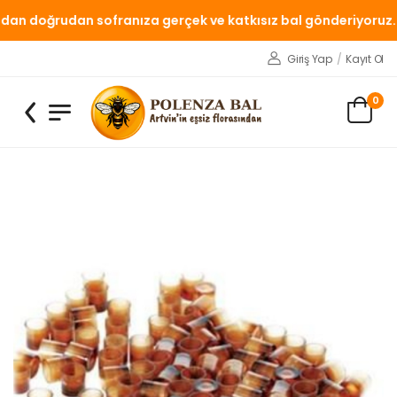
an doğrudan sofranıza gerçek ve katkısız bal gönderiyoruz.
Giriş Yap
/
Kayıt Ol
0